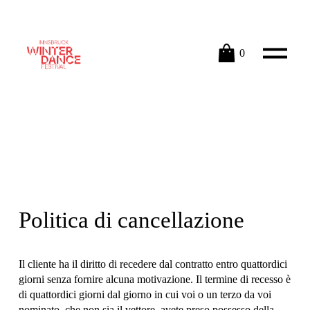
A
0
p
r
i
r
e
i
l
m
e
n
u
Politica di cancellazione
Il cliente ha il diritto di recedere dal contratto entro quattordici 
giorni senza fornire alcuna motivazione. Il termine di recesso è 
di quattordici giorni dal giorno in cui voi o un terzo da voi 
nominato, che non sia il vettore, avete preso possesso della 