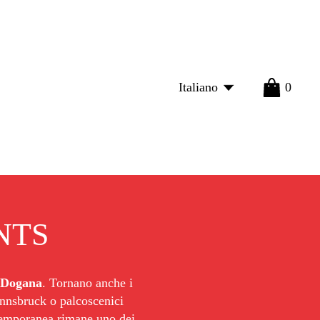
Italiano
0
imonada
Negozio
NTS
Dogana
. Tornano anche i 
 Innsbruck o palcoscenici 
temporanea rimane uno dei 