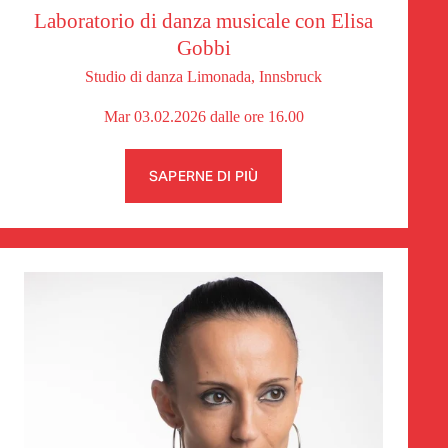
Laboratorio di danza musicale con Elisa
Gobbi
Studio di danza Limonada, Innsbruck
Mar 03.02.2026 dalle ore 16.00
SAPERNE DI PIÙ