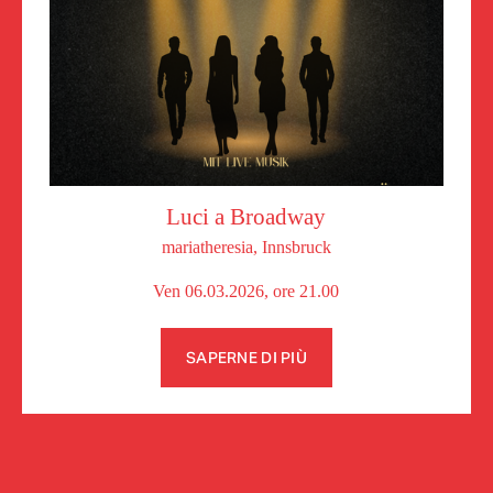
Luci a Broadway
mariatheresia, Innsbruck
Ven 06.03.2026, ore 21.00
SAPERNE DI PIÙ