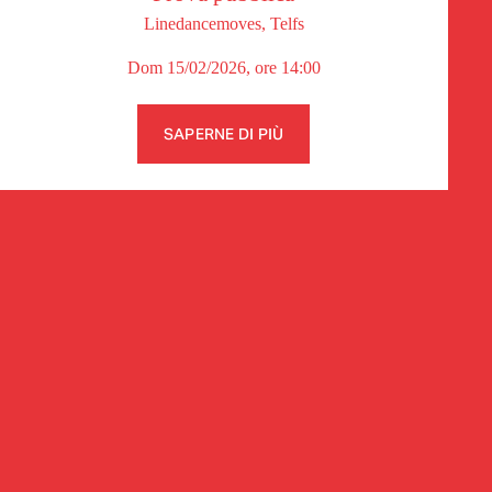
Linedancemoves, Telfs
Dom 15/02/2026, ore 14:00
SAPERNE DI PIÙ