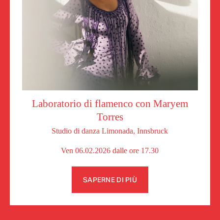
Laboratorio di flamenco con Maryem
Torres
Studio di danza Limonada, Innsbruck
Ven 06.02.2026 dalle ore 17.30
SAPERNE DI PIÙ