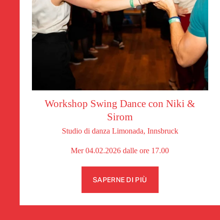
Workshop Swing Dance con Niki &
Sirom
Studio di danza Limonada, Innsbruck
Mer 04.02.2026 dalle ore 17.00
SAPERNE DI PIÙ