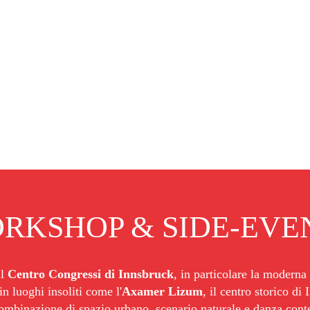
ce Festival
Stampa
Galleria 2026
Città ospitante
L
RKSHOP & SIDE-EVE
l 
Centro Congressi di Innsbruck
, in particolare la moderna 
in luoghi insoliti come l'
Axamer Lizum
, il centro storico di
combinazione di spazio urbano, scenario naturale e danza con