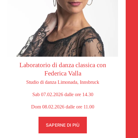
Laboratorio di danza classica con
Federica Valla
Studio di danza Limonada, Innsbruck
Sab 07.02.2026 dalle ore 14.30
Dom 08.02.2026 dalle ore 11.00
SAPERNE DI PIÙ